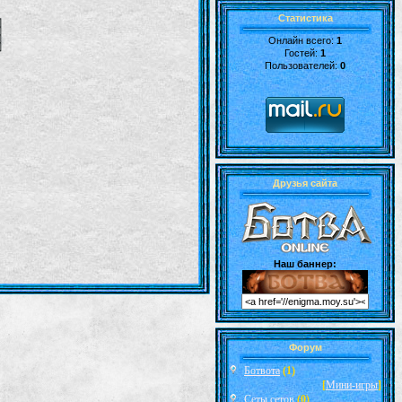
Статистика
Онлайн всего:
1
Гостей:
1
Пользователей:
0
Друзья сайта
Наш баннер:
Форум
Ботвота
(1)
[
Мини-игры
]
Сеты сетов
(0)