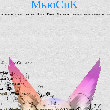
МьюСиК
ыка используемая в нашем .:Энигмо-Player:. Доступная в корректном названии для ска
ut Honor
<<Скачать>>
ать>>
Скачать>>
om
<<Скачать>>
качать>>
Седой
<<Скачать>>
>>
станта) - Пойдём покурим на лоджию
<<Скачать>>