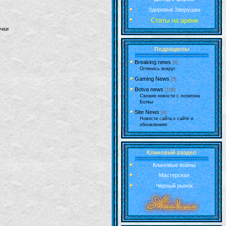
Здоровье Зверушки
Статы на арене
чки
Подразделы
Breaking news
[6]
Оглянись вокруг.
Gaming News
[5]
Botva news
[106]
Свежие новости с полигона
Ботвы
Site News
[4]
Новости сайта,о сайте и
обновлениях
Клановый раздел
Клановые войны
Мастерская
Чёрный рынок