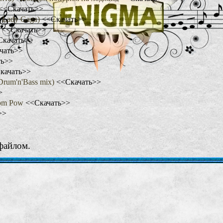
<<Скачать>>
er Lady Gaga)
<<Скачать>>
y
<<Скачать>>
Скачать>>
чать>>
ть>>
качать>>
Drum'n'Bass mix)
<<Скачать>>
>
oom Pow
<<Скачать>>
>>
файлом.