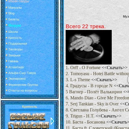
Мини-гайды
Мануалы
Blog
Муз
Билеты
Форум
Всего 22 трека.
Школа
Крепость
Подарошная
Заговоры
Зверьки
Гавань
1. Orff - O Fortune
<<Скачать>>
Атлантида
2. Tomoyasu - Hotei Battle witho
Альфа-Сыр-Тавра
Экипировка
3. L-s Theme
<<Скачать>>
Фермерские Группы
4. Градусы - В городе N
<<Скач
Ответы на вопросы
5 Вагнер - Полёт Валькирии
<<
6. Mando Diao - Give Me Freed
7. Serj Tankian - Sky is Over
<<С
Крепость
8. Светлана Голубева - Ангел 
9. Trigun - H.T.
<<Скачать>>
10. Баста - Босанова
<<Скачать
11. Баста ft. Словетский (Кон