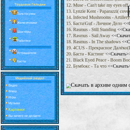
Трудовые Гильдии
12. Muse - Can't take my eyes off
13. Lynzie Kent - Paparazzi( cov
Толстосумы
14. Infected Mushrooms - Artiller
Железячники
15. Баста\Guf - Личное Дело
<<
16. Rasmus - Still Standing
<<Ска
Шахтёры
17. Rasmus - Sail Away
<<Скача
Работяги
18. Rasmus - In The shadows
<<С
19. 4CUS - Прекрасное Далёко(
Устрашатели
20. Баста - Кастинг
<<Скачать>
21. Black Eyed Peace - Boom B
Касты
22. Бумбокс - Та что
<<Скачать
Медийный раздел
Скачать в архиве одним 
Видео
Флеш
Игры
Музыка
Картинки
Вы ничего не делаете