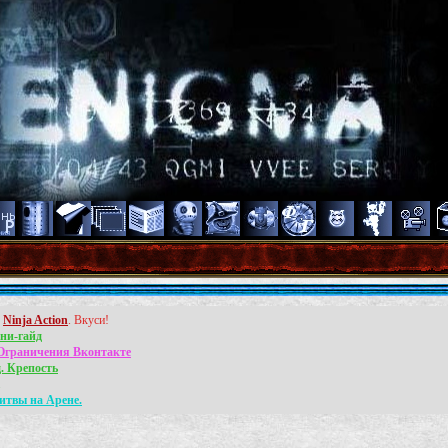
л
Ninja Action
. Вкуси!
ни-гайд
Ограничения Вконтакте
. Крепость
.
итвы на Арене.