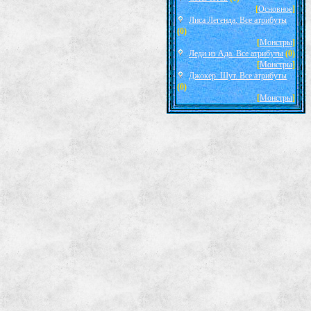
[
Основное
]
Лиса Легенда. Все атрибуты
(0)
[
Монстры
]
Леди из Ада. Все атрибуты
(0)
[
Монстры
]
Джокер. Шут. Все атрибуты
(0)
[
Монстры
]