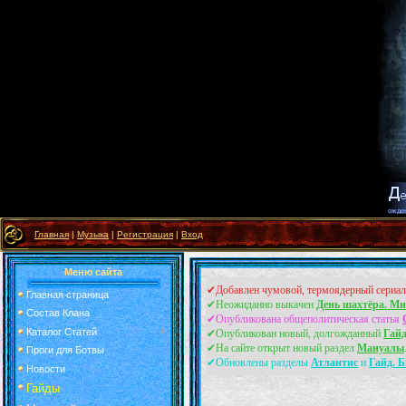
Главная
|
Музыка
|
Регистрация
|
Вход
Меню сайта
✔Добавлен чумовой, термоядерный сериа
Главная страница
✔Неожиданно выкачен
День шахтёра. Ми
Состав Клана
✔Опубликована общеполитическая статья
Каталог Статей
✔Опубликован новый, долгожданный
Гайд
✔На сайте открыт новый раздел
Мануалы
Проги для Ботвы
✔Обновлены разделы
Атлантис
и
Гайд. Б
Новости
Гайды