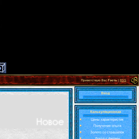
Приветствую Вас
Гость
|
RSS
Вход
Калькуляционная
Цены характеристик
Получение опыта
Золото со страшилок
Доход с фермы