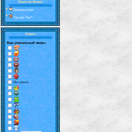
Flash по Ботве
Примерочная
Так иль Так?
Опрос
Ваш уникальный зверь:
Ни одного.