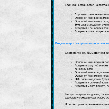
Если клан соглашается на приглаш
В тронном зале академии 
Основной клан всегда мож
Основной клан может пере
50%
славы академии будет 
Академии и основной клан 
Академия может поднять во
Подать запрос на протекторат может т
Соответственно, симметричная ситу
Основной клан получит пол
Академии могут объявлять 
основной клан
Основной клан всегда мож
Основной клан может пере
50%
славы академии будет 
Академии и основной клан 
Академия может поднять во
Как для создания академии, так и 
следующую/имеющуюся академию 
И так же, принять решение о прин