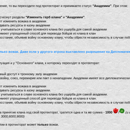
ение, то вы переходите под протекторат и принимаете статус
"Академии"
. При этом:
исчезнут разделы
"Изменить герб клана"
и
"Академии"
.
ет изменить вожака в академии
давать ресурсы в казну академии
учитываться в славе основного клана без ущерба для самой академии
имеют упрощенный способ для перевода бойцов из клана в клан
сстание, объявив войну основному клану, чтобы обрести независимость в случае по
олько вожак. Даже если у другого игрока выставлено разрешение на Дипломатию
ация и у "Основного" клана, к которому переходят в протекторат:
ный доступ к тронному залу академии
войну, союз, перемирие или пакт о ненападении. Академии имеют все дипломатически
ет изменить вожака в академии
давать ресурсы в казну академии.
учитываться в славе основного клана без ущерба для самой академии.
имеют упрощенный способ для перевода бойцов из клана в клан.
сстание, объявив войну основному клану, чтобы обрести независимость в случае поб
на принятие клана под свой протекторат, тратится одна и та же сумма -
1000
/
(и 
3000,6000,9000)
ятии в протекторат может
только
вожак.