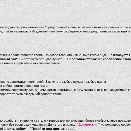
жно создавать дополнительные "придаточные" кланы и регулировать внутренний поток и
го, чтобы называться Академией, поэтому разберёмся непосредственно в свойствах 
тся к славе главного клана. Но слава главного клана, ни в каком виде,
не плюсуется
онный зал"
. Вместо него есть два пункта –
"Налоговая ставка"
и
"Управление стат
 ставится герб клана от главного замка
ельно заниматься политикой. Заключать любые союзы и любые пакты
в войне против основного клана
емией основному клану, начинается восстание, в результате выигрыша академии в к
 перестаёт быть академией данного клана.
рого действительно не хватало - теперь для организации более слабых кланов под кры
иями без роспуска и удаления. Для этого в раздел
"Дипломатия"
(на странице просм
Объявить войну"
-
"Перейти под протекторат".