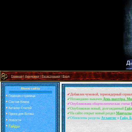
Главная
|
Академия
|
Регистрация
|
Вход
Меню сайта
✔Добавлен чумовой, термоядерный сериа
Главная страница
✔Неожиданно выкачен
День шахтёра. Ми
Состав Клана
✔Опубликована общеполитическая статья
Каталог Статей
✔Опубликован новый, долгожданный
Гайд
✔На сайте открыт новый раздел
Мануалы
Проги для Ботвы
✔Обновлены разделы
Атлантис
и
Гайд. Б
Новости
Гайды