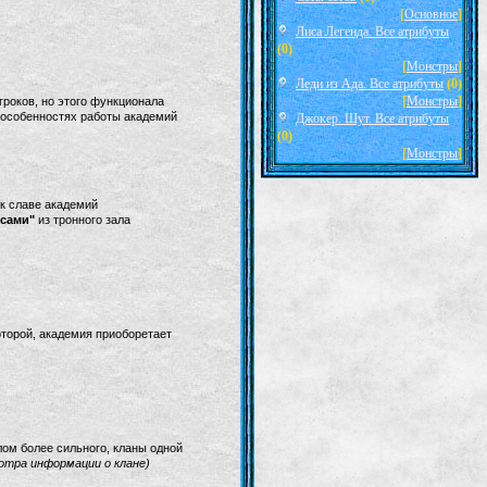
[
Основное
]
Лиса Легенда. Все атрибуты
(0)
[
Монстры
]
Леди из Ада. Все атрибуты
(0)
[
Монстры
]
гроков, но этого функционала
и особенностях работы академий
Джокер. Шут. Все атрибуты
(0)
[
Монстры
]
к славе академий
усами"
из тронного зала
оторой, академия приоборетает
лом более сильного, кланы одной
отра информации о клане)