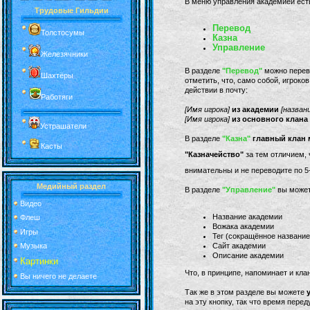
В меню управления академией есть
Трудовые Гильдии
Перевод
Толстосумы
Казна
Управление
Железячники
В разделе
"Перевод"
можно перево
Шахтёры
отметить, что, само собой, игроко
действии в почту:
Работяги
[Имя игрока]
из академии
[назван
[Имя игрока]
из основного клана
Устрашатели
В разделе
"Казна"
главный клан 
Касты
"Казначейство"
за тем отличием, 
внимательны и не переводите по 5
Медийный раздел
В разделе
"Управление"
вы может
Видео
Название академии
Флеш
Вожака академии
Игры
Тег (сокращённое название
Сайт академии
Музыка
Описание академии
Картинки
Что, в принципе, напоминает и кла
Вы ничего не делаете
Так же в этом разделе вы можете
на эту кнопку, так что время перед