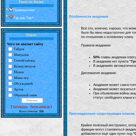
Flash по Ботве
Примерочная
Особенности академии
Так иль Так?
Всё это, конечно, хорошо, что мо
было бы явно недостаточно для то
Опрос
по отношению к основному клану.
Чего не хватает сайту
Правила академии:
Гайдов
Мануалов
50%
славы академии плюсуе
Статей/таблиц
В академии нет пункта
"Тр
В академиях автоматически
Калькуляторов
Медиа
Дипломатия академии:
Мини-игр
Обсуждений
Академия может самостоят
Академия может оказаться 
Артов
При объявлении войны акад
Обратной связи
статус свободного клана и
[
·
]
Результаты
Архив опросов
Всего ответов:
316
Присоединение существующих кланов
Крайне полезный инструмент, кото
фракции могут становиться академ
добавляется ещё один пункт под
"