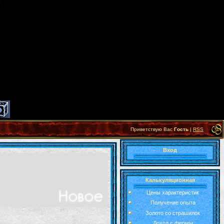
Приветствую Вас
Гость
|
RSS
Вход
Калькуляционная
Цены характеристик
Получение опыта
Золото со страшилок
Доход с фермы