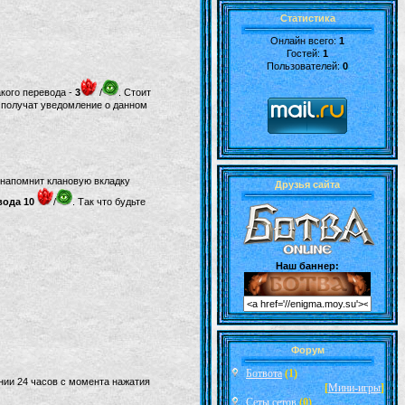
Статистика
Онлайн всего:
1
Гостей:
1
Пользователей:
0
акого перевода -
3
/
. Стоит
и получат уведомление о данном
 напомнит клановую вкладку
Друзья сайта
вода
10
/
. Так что будьте
Наш баннер:
Форум
Ботвота
(1)
нии 24 часов с момента нажатия
[
Мини-игры
]
Сеты сетов
(0)