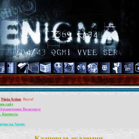
л
Ninja Action
. Вкуси!
ни-гайд
Ограничения Вконтакте
. Крепость
.
итвы на Арене.
Клановые академии