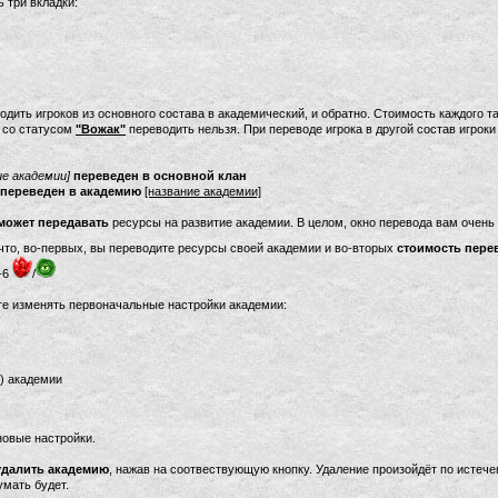
 три вкладки:
дить игроков из основного состава в академический, и обратно. Стоимость каждого т
в со статусом
"Вожак"
переводить нельзя. При переводе игрока в другой состав игрок
ие академии]
переведен в основной клан
 переведен в академию
[название академии]
может передавать
ресурсы на развитие академии. В целом, окно перевода вам очень
что, во-первых, вы переводите ресурсы своей академии и во-вторых
стоимость пере
-6
/
е изменять первоначальные настройки академии:
) академии
новые настройки.
удалить академию
, нажав на соотвествующую кнопку. Удаление произойдёт по истече
умать будет.