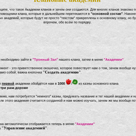
ципе, что такое Академии кланов и зачем они создаются. Для многих кланов знакомо 
помощники клана, которые в дальнейшем перетекаются в
"основной состав"
. Наконе
х академий, которые будут не просто "текстом" прикреплены к основному клану, но 
впрочем, обо всём по порядку.
, необходимо зайти в
"Тронный Зал"
нашего клана, затем в меню
"Академии"
омент - это приветственное окошечко, которое повествует нам о том, зачем вообще ну
"Создать академию"
само собой, важна кнопочка
.
ие
первой
академии обойдётся нам в
1000
/
из казны основного клана
 три раза дороже
демию, нам потребуется "немного" казны, придумать название и тег нашей академии и 
сле этого академия считается созданной и нам можно изучать, зачем же мы вообще по
она автоматически отображается теперь в меню
"Академии"
"Управление академией"
а
.