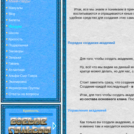
Мини-гайды
Мануалы
Итак, все мы знаем и понимаем в прин
воспитываются и отращиваются юные 
Blog
удобное средство для создания этих самы
Билеты
Форум
Школа
Крепость
Порядок создания академий
Подарошная
Заговоры
Зверьки
Для того, чтобы создать академию
Гавань
Ну, всё что мы видим на данный м
Атлантида
кратце можно делать, но для нас, 
Альфа-Сыр-Тавра
Экипировка
Стоит заметить сразу, что создан
Создание каждой последующей -
в
Фермерские Группы
Ответы на вопросы
Итак, для того чтобы создать ака
из состава основного клана
. По
Управление академией
Крепость
Как только вы создали академию, 
и именно там и находится кнопочк