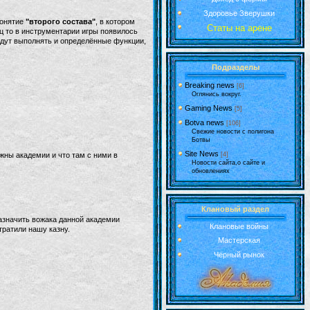
Здоровье Зверушки
понятие
"второго состава"
, в котором
Статы на арене
ц то в инструментарии игры появилось
будут выполнять и определённые функции,
Подразделы
Breaking news
[6]
Оглянись вокруг.
Gaming News
[5]
Botva news
[106]
Свежие новости с полигона
Ботвы
Site News
жны академии и что там с ними в
[4]
Новости сайта,о сайте и
обновлениях
Клановый раздел
назначить вожака данной академии
Клановые войны
тратили нашу казну.
Мастерская
Чёрный рынок