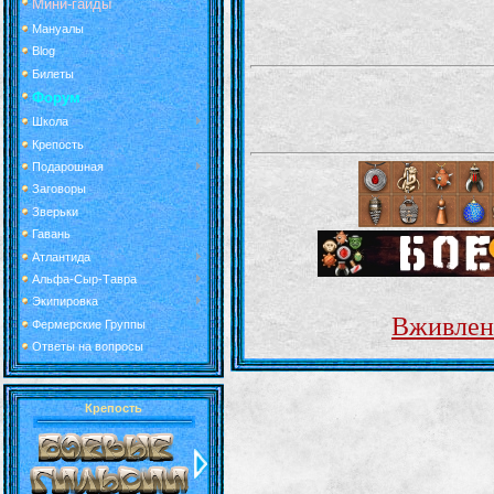
Мини-гайды
Мануалы
Blog
Билеты
Форум
Школа
Крепость
Подарошная
Заговоры
Зверьки
Гавань
Атлантида
Альфа-Сыр-Тавра
Экипировка
Вживлен
Фермерские Группы
Ответы на вопросы
Крепость