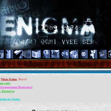
л
Ninja Action
. Вкуси!
ни-гайд
Ограничения Вконтакте
. Крепость
.
итвы на Арене.