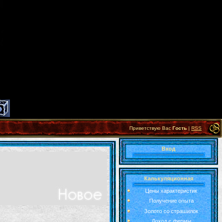
Приветствую Вас
Гость
|
RSS
Вход
Калькуляционная
Цены характеристик
Получение опыта
Золото со страшилок
Доход с фермы