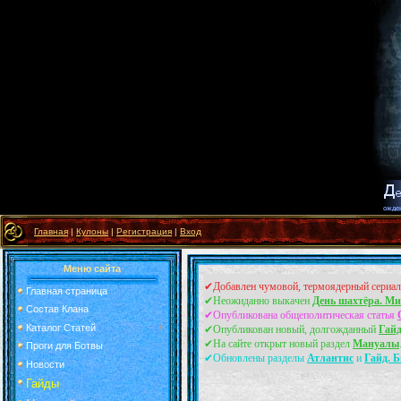
Главная
|
Кулоны
|
Регистрация
|
Вход
Меню сайта
✔Добавлен чумовой, термоядерный сериа
Главная страница
✔Неожиданно выкачен
День шахтёра. Ми
Состав Клана
✔Опубликована общеполитическая статья
Каталог Статей
✔Опубликован новый, долгожданный
Гайд
✔На сайте открыт новый раздел
Мануалы
Проги для Ботвы
✔Обновлены разделы
Атлантис
и
Гайд. Б
Новости
Гайды