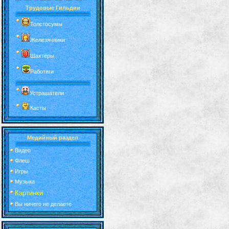
Трудовые Гильдии
Толстосумы
Железячники
Шахтёры
Работяги
Устрашатели
Касты
Медийный раздел
Видео
Флеш
Игры
Музыка
Картинки
Вы ничего не делаете