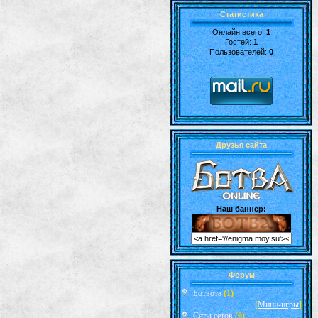
Статистика
Онлайн всего:
1
Гостей:
1
Пользователей:
0
Друзья сайта
Наш баннер:
Форум
Ботвота
(1)
[
Мини-игры
]
Сеты сетов
(0)