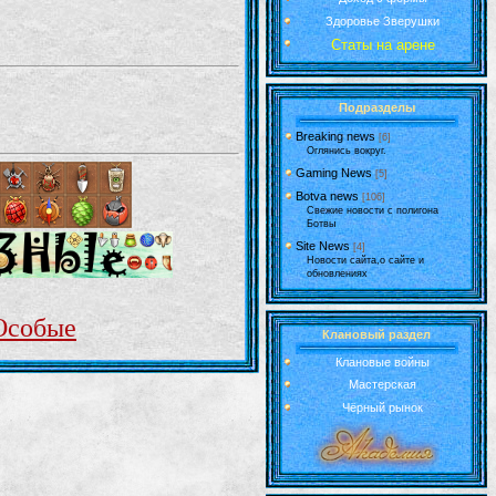
Здоровье Зверушки
Статы на арене
Подразделы
Breaking news
[6]
Оглянись вокруг.
Gaming News
[5]
Botva news
[106]
Свежие новости с полигона
Ботвы
Site News
[4]
Новости сайта,о сайте и
обновлениях
Особые
Клановый раздел
Клановые войны
Мастерская
Чёрный рынок