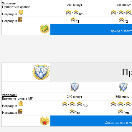
Условие:
240 минут
360 минут
Провести в дозоре
×
×
×
Награда в
/20
×
×
Награда в
1
2
Доход в золот
Пр
Условие:
240 минут
360 минут
Время летунов в МП
×
×
×
×
×
Награда в
10
×
×
Награда в
10
20
Доход золота в м