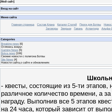
[
Мой сайт
]
Вход на сайт
Меню сайта
Главная страница
Состав Клана
Каталог Статей
Проги для Ботвы
Новос
Заговоры
Зверьки
Гавань
Атлантида
Альфа-
Categories
Breaking news
[6]
Оглянись вокруг.
Gaming News
[5]
Botva news
[106]
Свежие новости с полигона Ботвы
Site News
[4]
Новости сайта,о сайте и обновлениях
Школьн
- квесты, состоящие из 5-ти этапов,
различное количество времени, а за
награду. Выполнив все 5 этапов кв
на 24 часа, который зависит от выпо