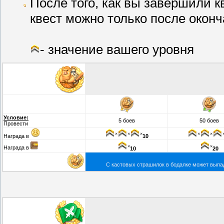
После того, как вы завершили к
квест можно только после окон
- значение вашего уровня
Условие:
5 боев
50 боев
Провести
×
×
×
×
×
Награда в
10
×
×
Награда в
10
20
С кастовых страшилок в бодалке может выпа