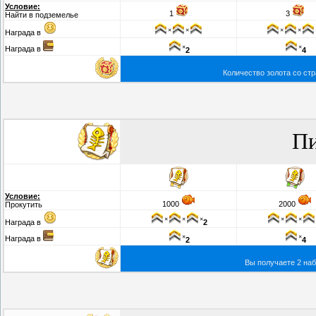
Условие:
1
3
Найти в подземелье
×
×
×
×
Награда в
×
×
Награда в
2
4
Количество золота со ст
Пи
Условие:
1000
2000
Прокутить
×
×
×
×
×
Награда в
2
×
×
Награда в
2
4
Вы получаете 2 наб