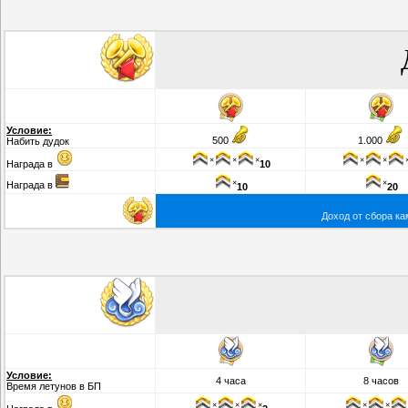
Условие:
500
1.000
Набить дудок
×
×
×
×
×
Награда в
10
×
×
Награда в
10
20
Доход от сбора ка
Условие:
4 часа
8 часов
Время летунов в БП
×
×
×
×
×