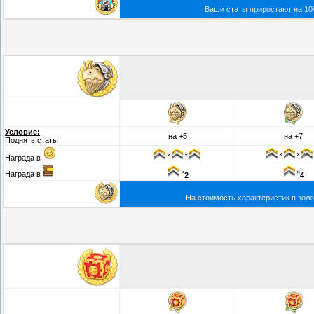
Ваши статы приростают на 10%
Условие:
на +5
на +7
Поднять статы
×
×
×
×
Награда в
×
×
Награда в
2
4
На стоимость характеристик в золо