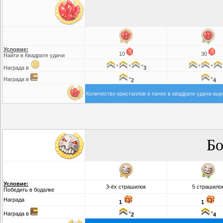
Условие:
10
30
Найти в Квадрате удачи
×
×
×
×
×
Награда в
3
×
×
Награда в
2
4
Количество кристаллов в пачке в квадрате удачи выра
Бо
Условие:
3-ёх страшилок
5 страшило
Победить в бодалке
Награда
1
1
×
×
Награда в
2
4