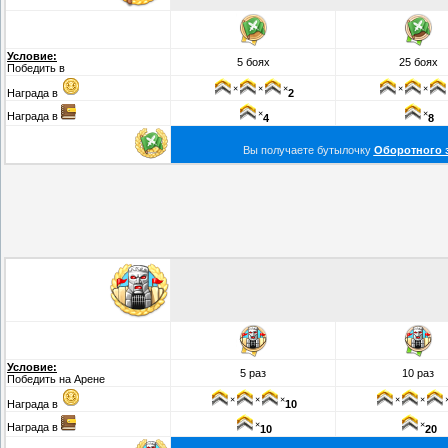
Условие:
5 боях
25 боях
Победить в
×
×
×
×
×
Награда в
2
×
×
Награда в
4
8
Вы получаете бутылочку
Оборотного 
Условие:
5 раз
10 раз
Победить на Арене
×
×
×
×
×
Награда в
10
×
×
Награда в
10
20