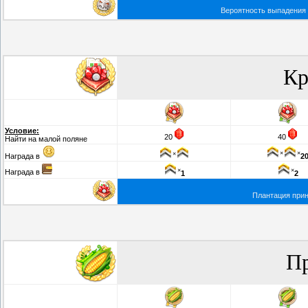
Вероятность выпадения 
Кр
Условие:
20
40
Найти на малой поляне
×
×
×
Награда в
2
×
×
Награда в
1
2
Плантация прин
П