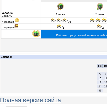
Условие:
1 зелье
2 зелья
Сварить
×
×
×
×
×
Награда в
70
×
×
Награда в
1
2
25% шанс при успешной варке простейшег
Calendar
Пн
Вт
3
4
10
11
17
18
24
25
31
Полная версия сайта