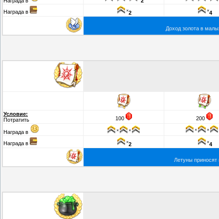
Награда в
2
×
×
Награда в
2
4
Доход золота в малы
Условие:
100
200
Потратить
×
×
×
×
Награда в
×
×
Награда в
2
4
Летуны приносят 