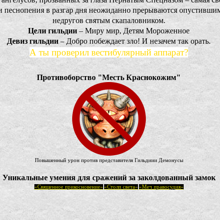
и песнопения в разгар дня неожиданно прерываются опустившим
недругов святым скапаловником.
Цели гильдии
– Миру мир, Детям Мороженное
Девиз гильдии
– Добро побеждает зло! И незачем так орать.
А ты проверил вестибулярный аппарат?
Противоборство "Месть Краснокожим"
Повышенный урон против представителя Гильдиии Демонусы
Уникальные умения для сражений за заколдованный замок
«Священное прикосновение»
«Столп света»
«Меч правосудия»