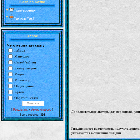
Flash по Ботве
Примерочная
Так иль Так?
Опрос
Чего не хватает сайту
Гайдов
Мануалов
Статей/таблиц
Калькуляторов
Медиа
Мини-игр
Обсуждений
Артов
Обратной связи
[
·
]
Результаты
Архив опросов
Дополнительные аватары для персонажа, ун
Всего ответов:
316
Гильдия имеет возможность получать дополни
указываются в описании гильдии.