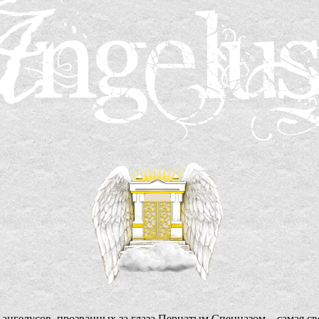
ангелусов, прозванных за глаза Пернатым Спецназом – самая св