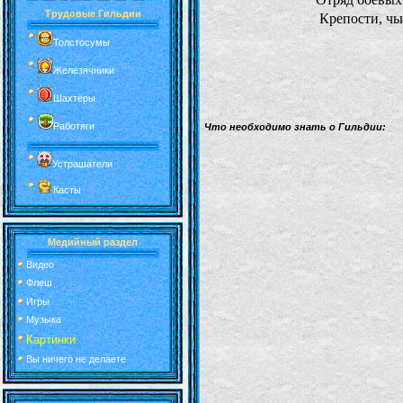
Трудовые Гильдии
Крепости, чь
Толстосумы
Железячники
Шахтёры
Работяги
Что необходимо знать о Гильдии:
Устрашатели
Касты
Медийный раздел
Видео
Флеш
Игры
Музыка
Картинки
Вы ничего не делаете