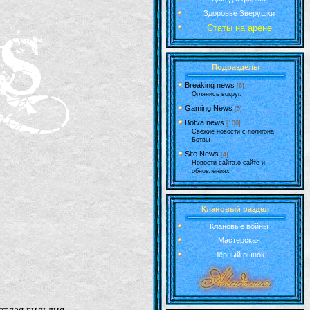
Здоровье Зверушки
Статы на арене
Подразделы
Breaking news
[6]
Оглянись вокруг.
Gaming News
[5]
Botva news
[106]
Свежие новости с полигона
Ботвы
Site News
[4]
Новости сайта,о сайте и
обновлениях
Клановый раздел
Клановые войны
Мастерская
Чёрный рынок
етлая гильдия