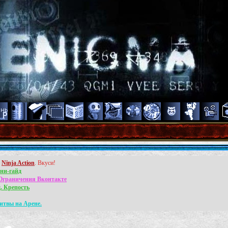
л
Ninja Action
. Вкуси!
ни-гайд
Ограничения Вконтакте
. Крепость
.
итвы на Арене.