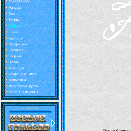
Мини-гайды
Мануалы
Blog
Билеты
Форум
Школа
Крепость
Подарошная
Заговоры
Зверьки
Гавань
Атлантида
Альфа-Сыр-Тавра
Экипировка
Фермерские Группы
Ответы на вопросы
Крепость
Отряд боевых 