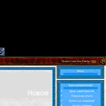
Приветствую Вас
Гость
|
RSS
Вход
Калькуляционная
Цены характеристик
Получение опыта
Золото со страшилок
Доход с фермы