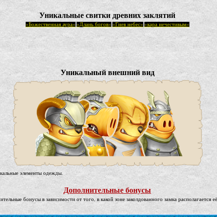
Уникальные свитки древних заклятий
«Божественная аура»
«Длань богов»
«Гнев небес»
«кара нечестивым»
Уникальный внешний вид
икальные элементы одежды.
Дополнительные бонусы
тельные бонусы в зависимости от того, в какой зоне заколдованного замка располагается 