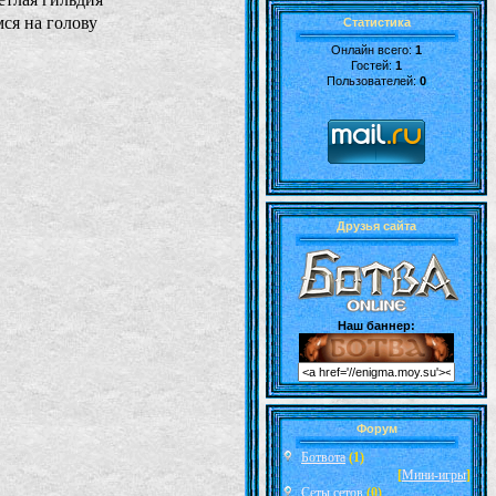
ся на голову
Статистика
Онлайн всего:
1
Гостей:
1
Пользователей:
0
Друзья сайта
Наш баннер:
Форум
Ботвота
(1)
[
Мини-игры
]
Сеты сетов
(0)