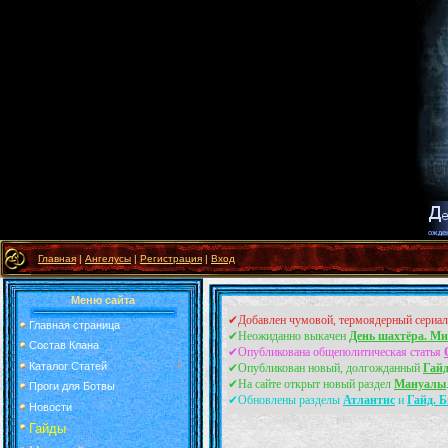
Главная
|
Ангелусы
|
Регистрация
|
Вход
Меню сайта
✔Добавлен чумовой, термоядерный сериа
Главная страница
✔Неожиданно выкачен
День шахтёра. Ми
Состав Клана
✔Опубликована общеполитическая статья
Каталог Статей
✔Опубликован новый, долгожданный
Гайд
✔На сайте открыт новый раздел
Мануалы
Проги для Ботвы
✔Обновлены разделы
Атлантис
и
Гайд. Б
Новости
Гайды