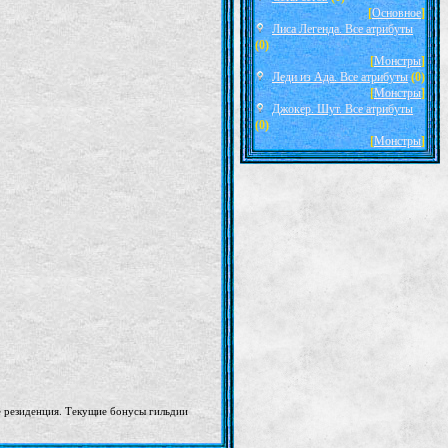
[
Основное
]
Лиса Легенда. Все атрибуты
(0)
[
Монстры
]
Леди из Ада. Все атрибуты
(0)
[
Монстры
]
Джокер. Шут. Все атрибуты
(0)
[
Монстры
]
её резиденция. Текущие бонусы гильдии