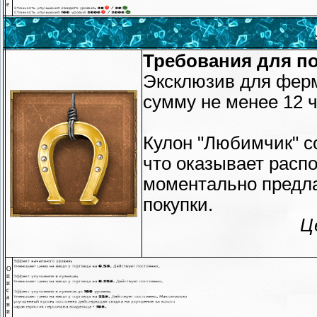
е
Требования для по
Эксклюзив для ферм
сумму не менее 12 ч
Кулон "Любимчик" со
что оказывает расп
моментально предла
покупки.
Ц
О
п
и
с
а
н
и