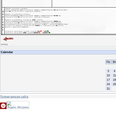
О
п
и
с
а
н
и
е
назад
Calendar
Пн
Вт
3
4
10
11
17
18
24
25
31
Полная версия сайта