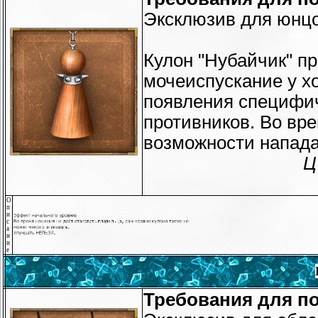
Эксклюзив для юнцо
Кулон "Нубайчик" п
мочеиспускание у хо
появления специфич
противников. Во вр
возможности напада
Ц
О
п
и
с
а
н
и
е
Требования для по