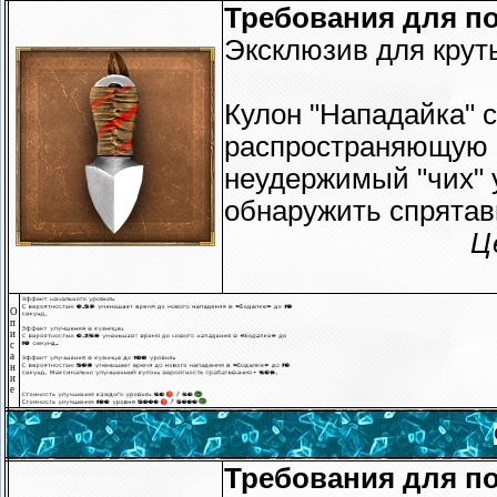
Требования для по
Эксклюзив для крут
Кулон "Нападайка" 
распространяющую 
неудержимый "чих" у
обнаружить спрятав
Ц
О
п
и
с
а
н
и
е
Требования для по