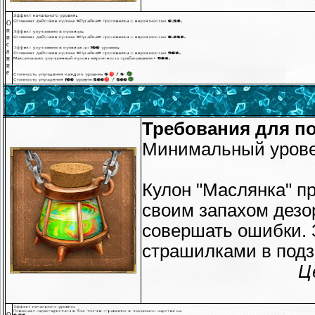
О
п
и
с
а
н
и
е
Требования для по
Минимальный урове
Кулон "Маслянка" п
своим запахом дезо
совершать ошибки. З
страшилками в подз
Ц
О