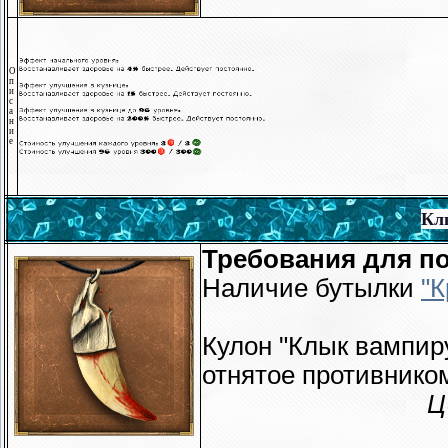
О
п
и
с
а
н
и
е
Кл
Требования для по
Наличие бутылки
"К
Кулон "Клык вампиру
отнятое противнико
Ц