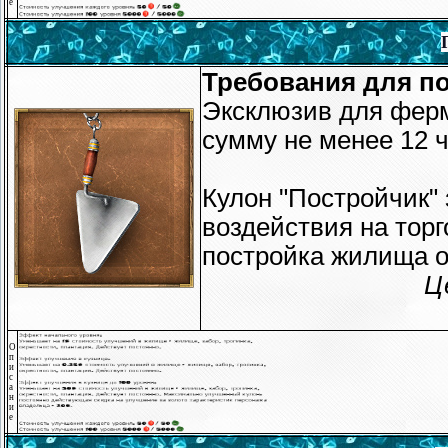
е
Требования для по
Эксклюзив для ферм
сумму не менее 12 ч
Кулон "Постройчик"
воздействия на торг
постройка жилища о
Ц
О
п
и
с
а
н
и
е