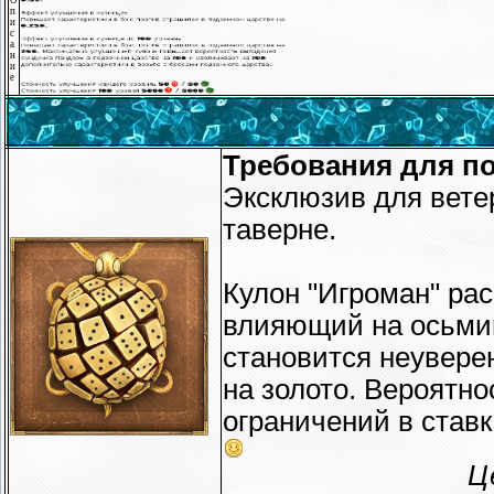
п
и
с
а
н
и
е
Требования для по
Эксклюзив для ветер
таверне.
Кулон "Игроман" ра
влияющий на осьмин
становится неувере
на золото. Вероятн
ограничений в ставк
Ц