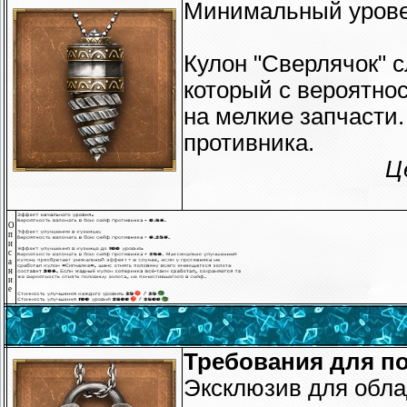
Минимальный урове
Кулон "Сверлячок" 
который с вероятно
на мелкие запчасти
противника.
Ц
О
п
и
с
а
н
и
е
Требования для по
Эксклюзив для обл