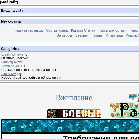
[
Мой сайт
]
Вход на сайт
Меню сайта
Главная страница
Состав Клана
Каталог Статей
Проги для Ботвы
Новос
Заговоры
Зверьки
Гавань
Атлантида
Альфа-
Categories
Breaking news
[6]
Оглянись вокруг.
Gaming News
[5]
Botva news
[106]
Свежие новости с полигона Ботвы
Site News
[4]
Новости сайта,о сайте и обновлениях
Вживление
Требования для по