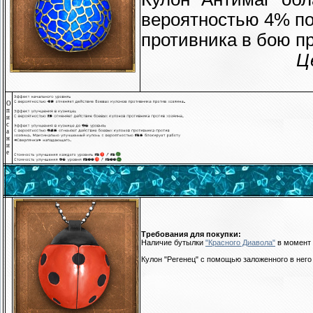
вероятностью 4% п
противника в бою пр
Ц
О
п
и
с
а
н
и
е
Требования для покупки:
Наличие бутылки
"Красного Диавола"
в момент 
Кулон "Регенец" с помощью заложенного в нег