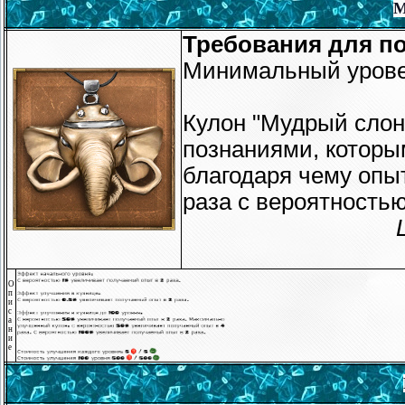
М
Требования для по
Минимальный уровен
Кулон "Мудрый слон
познаниями, которы
благодаря чему опыт
раза с вероятность
О
п
и
с
а
н
и
е