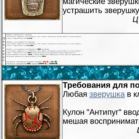
магические зверушк
устрашить зверушку
Ц
О
п
и
с
а
н
и
е
Требования для по
Любая
зверушка
в к
Кулон "Антипуг" вво
мешая воспринимать 