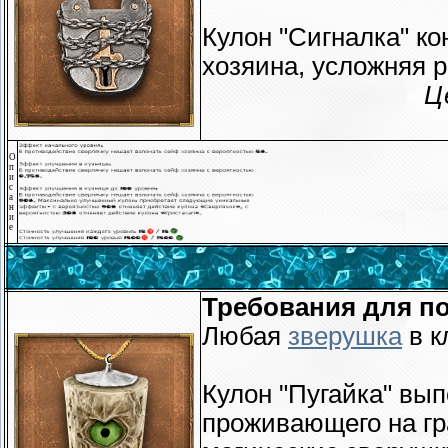
Кулон "Сигналка" к
хозяина, усложняя р
Ц
О
п
и
с
а
н
и
е
Требования для по
Любая
зверушка
в к
Кулон "Пугайка" вып
проживающего на гр