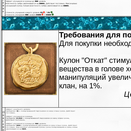
а
н
и
е
Требования для по
Для покупки необхо
Кулон "Откат" стим
вещества в голове 
манипуляций увелич
клан, на 1%.
Ц
О
п
и
с
а
н
и