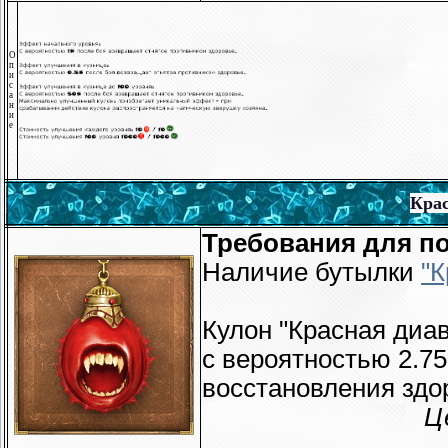
О
п
и
с
а
н
и
е
Крас
Требования для по
Наличие бутылки
"К
Кулон "Красная диа
с вероятностью 2.7
восстановления здо
Ц