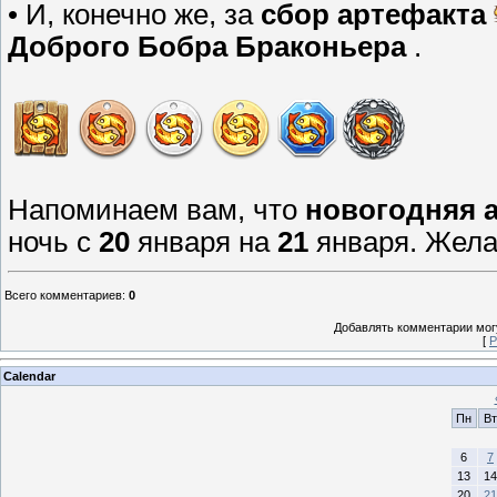
• И, конечно же, за
сбор артефакта
Доброго Бобра Браконьера
.
Напоминаем вам, что
новогодняя 
ночь с
20
января на
21
января. Жел
Всего комментариев
:
0
Добавлять комментарии могу
[
Р
Calendar
Пн
Вт
6
7
13
14
20
21