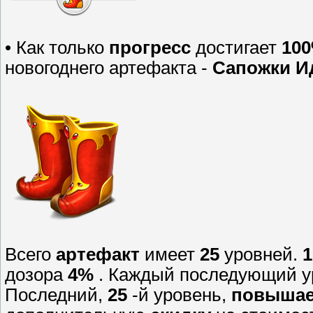
• Как только
прогресс
достигает
10
новогоднего артефакта -
Сапожки И
Всего
артефакт
имеет
25
уровней.
1
дозора
4%
. Каждый последующий 
Последний,
25
-й уровень,
повышае