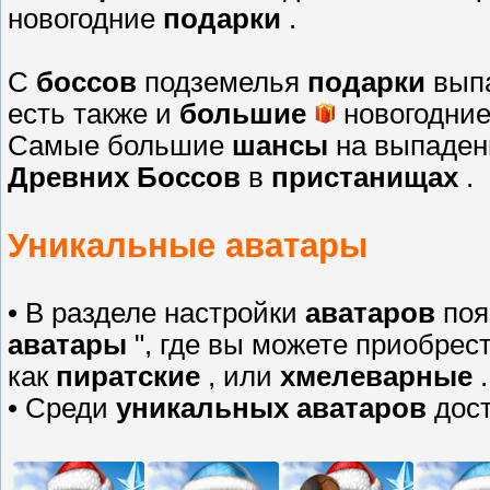
новогодние
подарки
.
С
боссов
подземелья
подарки
выпа
есть также и
большие
новогодни
Самые большие
шансы
на выпаден
Древних Боссов
в
пристанищах
.
Уникальные аватары
• В разделе настройки
аватаров
поя
аватары
", где вы можете приобре
как
пиратские
, или
хмелеварные
.
• Среди
уникальных аватаров
дост