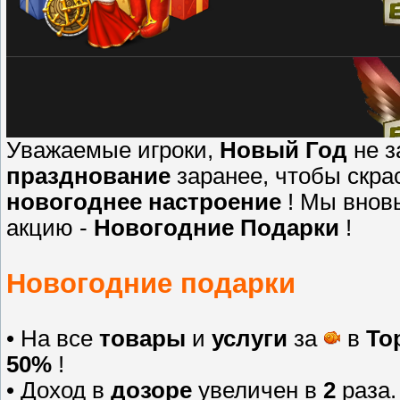
Уважаемые игроки,
Новый Год
не з
празднование
заранее, чтобы скр
новогоднее настроение
! Мы внов
акцию -
Новогодние Подарки
!
Новогодние подарки
• На все
товары
и
услуги
за
в
То
50%
!
• Доход в
дозоре
увеличен в
2
раза.