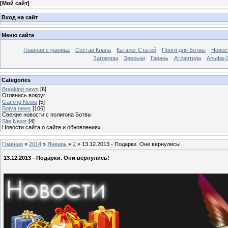
[
Мой сайт
]
Вход на сайт
Меню сайта
Главная страница
Состав Клана
Каталог Статей
Проги для Ботвы
Новос
Заговоры
Зверьки
Гавань
Атлантида
Альфа-
Categories
Breaking news
[6]
Оглянись вокруг.
Gaming News
[5]
Botva news
[106]
Свежие новости с полигона Ботвы
Site News
[4]
Новости сайта,о сайте и обновлениях
Главная
»
2014
»
Январь
»
2
» 13.12.2013 - Подарки. Они вернулись!
13.12.2013 - Подарки. Они вернулись!