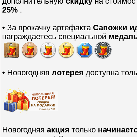
дополнительную
скидку
на стоимос
25%
.
• За прокачку артефакта
Сапожки и
награждаетесь специальной
медал
• Новогодняя
лотерея
доступна тол
Новогодняя
акция
только
начинает