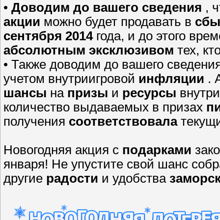
•
Доводим до вашего сведения
, 
акции
можно будет продавать в
сбы
сентября 2014
года, и до этого вр
абсолютным эксклюзивом
тех, кт
• Также доводим до вашего сведени
учетом внутриигровой
инфляции
. 
шансы
на
призы
и
ресурсы
внутри
количество выдаваемых в призах
п
получения
соответствовала
текущи
Новогодняя акция с
подарками
зако
января! Не упустите свой шанс соб
другие
радости
и удобства
заморск