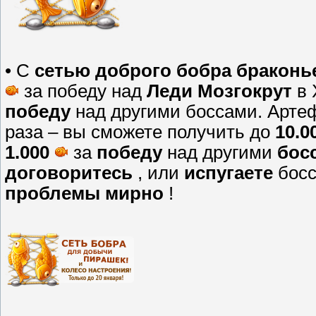
• С
сетью доброго бобра браконь
за победу над
Леди Мозгокрут
в 
победу
над другими боссами. Арте
раза – вы сможете получить до
10.0
1.000
за
победу
над другими
бос
договоритесь
, или
испугаете
босс
проблемы мирно
!