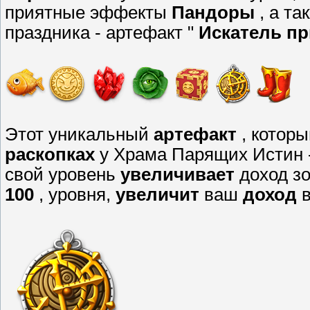
приятные эффекты
Пандоры
, а т
праздника - артефакт "
Искатель п
Этот уникальный
артефакт
, котор
раскопках
у Храма Парящих Истин 
свой уровень
увеличивает
доход з
100
, уровня,
увеличит
ваш
доход
в