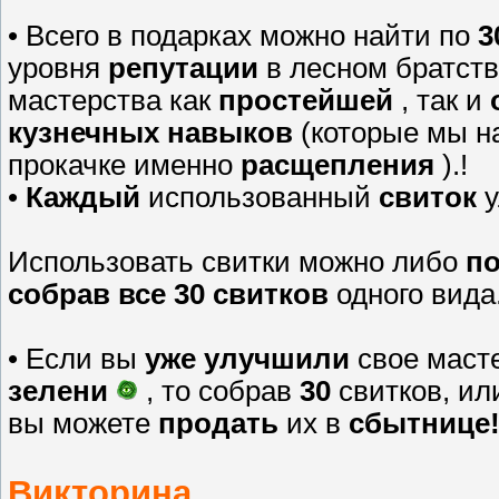
• Всего в подарках можно найти по
3
уровня
репутации
в лесном братств
мастерства как
простейшей
, так и
кузнечных навыков
(которые мы н
прокачке именно
расщепления
).!
•
Каждый
использованный
свиток
у
Использовать свитки можно либо
по
собрав все 30 свитков
одного вида
• Если вы
уже улучшили
свое масте
зелени
, то собрав
30
свитков, ил
вы можете
продать
их в
сбытнице
Викторина