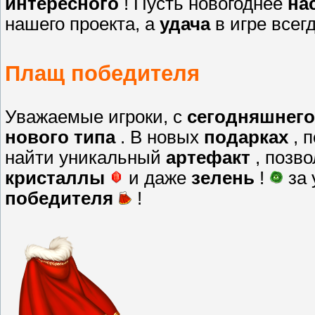
интересного
! Пусть новогоднее
на
нашего проекта, а
удача
в игре всег
Плащ победителя
Уважаемые игроки, с
сегодняшнего
нового типа
. В новых
подарках
, 
найти уникальный
артефакт
, позв
кристаллы
и даже
зелень
!
за
победителя
!