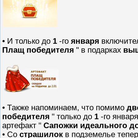
• И только до
1
-го
января
включител
Плащ победителя
" в подарках
вы
• Также напоминаем, что помимо
дв
победителя
" только до
1
-го январ
артефакт "
Сапожки идеального д
• Со
страшилок
в подземелье тепе