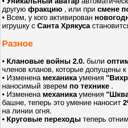
•
Уникальный аватар
автоматическ
другую
фракцию
, или при
смене п
• Всем, у кого активирован
новогод
игрушку с
Санта Хрякуса
становит
Разное
•
Клановые войны 2.0.
были
опти
членов кланов, которые допущены к
• Изменена
механика
умения
"Вихр
наносимый зверем
по технике
.
• Изменена
механика
умения
"Шкв
башне, теперь это умение наносит
на линии огня.
•
Круговые переходы
теперь отни