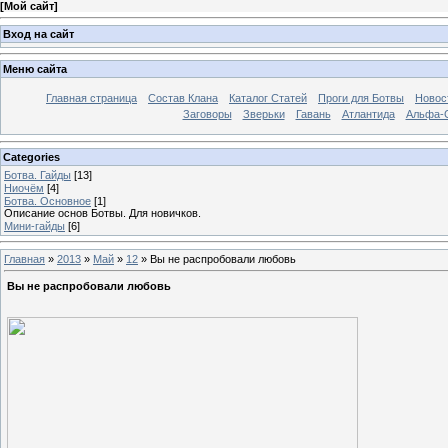
[
Мой сайт
]
Вход на сайт
Меню сайта
Главная страница
Состав Клана
Каталог Статей
Проги для Ботвы
Новос
Заговоры
Зверьки
Гавань
Атлантида
Альфа-
Categories
Ботва. Гайды
[13]
Ниочём
[4]
Ботва. Основное
[1]
Описание основ Ботвы. Для новичков.
Мини-гайды
[6]
Главная
»
2013
»
Май
»
12
» Вы не распробовали любовь
Вы не распробовали любовь